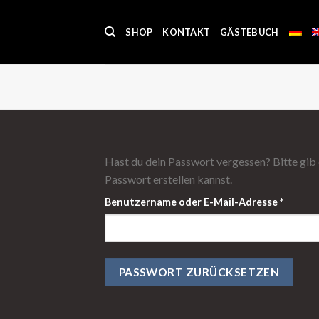
Skip
to
SHOP
KONTAKT
GÄSTEBUCH
content
Hast du dein Passwort vergessen? Bitte gib 
Passwort erstellen kannst.
Erforde
Benutzername oder E-Mail-Adresse
*
PASSWORT ZURÜCKSETZEN