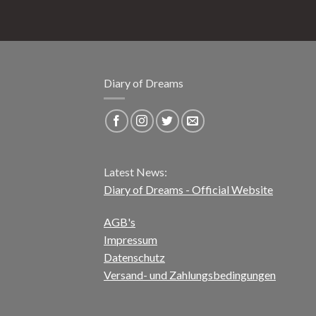
Diary of Dreams
Latest News:
Diary of Dreams - Official Website
AGB's
Impressum
Datenschutz
Versand- und Zahlungsbedingungen