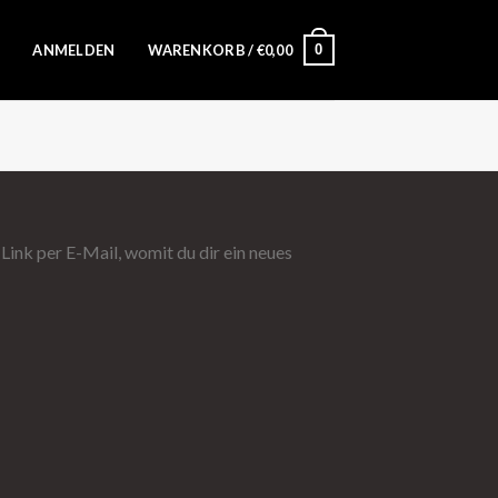
0
ANMELDEN
WARENKORB /
€
0,00
ink per E-Mail, womit du dir ein neues