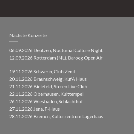
Nächste Konzerte
06.09.2026 Deutzen, Nocturnal Culture Night
12.09.2026 Rotterdam (NL), Baroeg Open Air
19.11.2026 Schwerin, Club Zenit
20.11.2026 Braunschweig, KufA Haus
21.11.2026 Bielefeld, Stereo Live Club
22.11.2026 Oberhausen, Kulttempel
26.11.2026 Wiesbaden, Schlachthof
27.11.2026 Jena, F-Haus
28.11.2026 Bremen, Kulturzentrum Lagerhaus