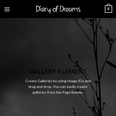
Skip
0
to
content
GALLERY ELEMENT
Create Galleries by using Image IDs and
drag and drop. You can easily create
galleries from the Page Builder.