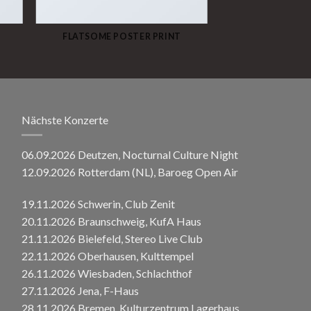
FLATSOME POSTER PRINT
Nächste Konzerte
06.09.2026 Deutzen, Nocturnal Culture Night
12.09.2026 Rotterdam (NL), Baroeg Open Air
19.11.2026 Schwerin, Club Zenit
20.11.2026 Braunschweig, KufA Haus
21.11.2026 Bielefeld, Stereo Live Club
22.11.2026 Oberhausen, Kulttempel
26.11.2026 Wiesbaden, Schlachthof
27.11.2026 Jena, F-Haus
28.11.2026 Bremen, Kulturzentrum Lagerhaus