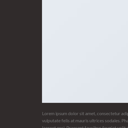
Lorem ipsum dolor sit amet, consectetur adipi
vulputate felis at mauris ultrices sodales. Pha
laoreet orci. Praesent faucibus feugiat velit 