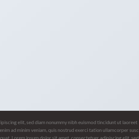
ipiscing elit, sed diam nonummy nibh euismod tincidunt ut laoreet
enim ad minim veniam, quis nostrud exerci tation ullamcorper susc
quat. Lorem ipsum dolor sit amet, consectetuer adipiscing elit, sed