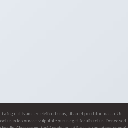
scing elit. Nam sed eleifend risus, sit amet porttitor massa. Ut
sellus in leo ornare, vulputate purus eget, iaculis tellus. Donec sed
a iaculis. Class aptent taciti sociosqu ad litora torquent per conubi