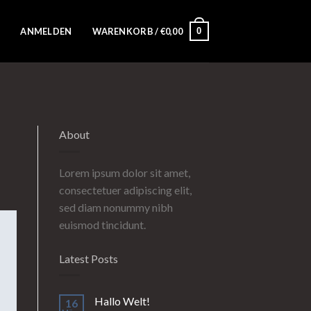
0
ANMELDEN
WARENKORB /
€
0,00
About
Lorem ipsum dolor sit amet,
consectetuer adipiscing elit,
sed diam nonummy nibh
euismod tincidunt.
Latest Posts
Hallo Welt!
16