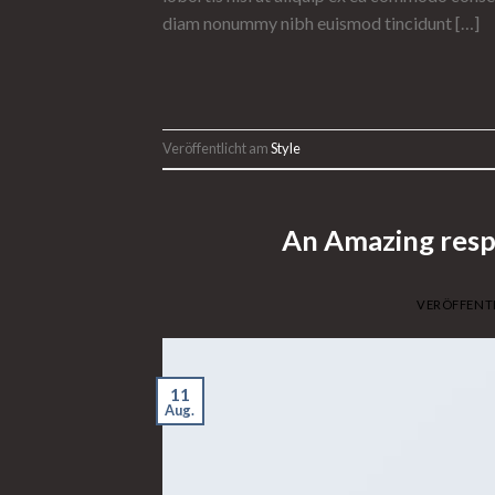
diam nonummy nibh euismod tincidunt […]
Veröffentlicht am
Style
An Amazing resp
VERÖFFENT
11
Aug.