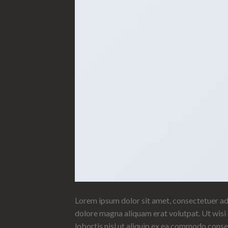
Lorem ipsum dolor sit amet, consectetuer ad
dolore magna aliquam erat volutpat. Ut wisi 
lobortis nisl ut aliquip ex ea commodo conse