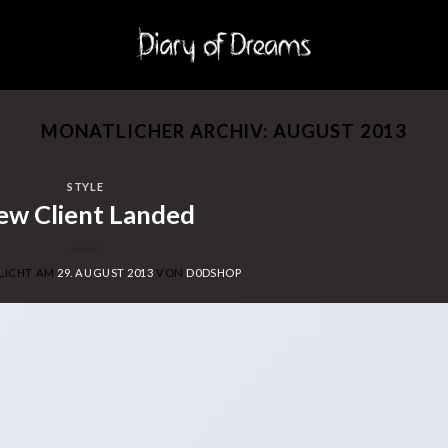
MONATLICHER ARCHIV:
AUGUST 2013
STYLE
ew Client Landed
LICHT AM
29. AUGUST 2013
VON
D0DSHOP