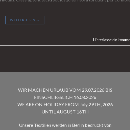
WEITERLESEN
→
Hinterlasse ein komme
WIR MACHEN URLAUB VOM 29.07.2026 BIS
EINSCHLIESSLICH 16.08.2026
WE ARE ON HOLIDAY FROM July 29TH, 2026
UNTIL AUGUST 16TH
Unsere Textilien werden in Berlin bedruckt von