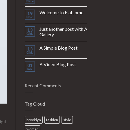
März
Welcome to Flatsome
19
Nov.
Just another post with A
13
Okt.
Gallery
A Simple Blog Post
13
Okt.
A Video Blog Post
01
Jan.
Recent Comments
Tag Cloud
brooklyn
fashion
style
ipit
women