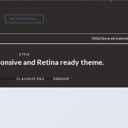
WEITERLESEN
→
Hinterlasse ein komme
STYLE
onsive and Retina ready theme.
LICHT AM
11. AUGUST 2013
VON
D0DSHOP