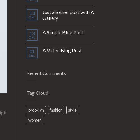
Just another post with A
13
Okt.
Gallery
A Simple Blog Post
13
Okt.
A Video Blog Post
01
Jan.
Recent Comments
Tag Cloud
brooklyn
fashion
style
ipit
women