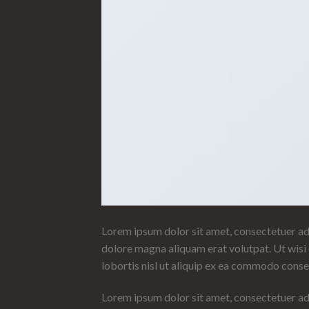
Lorem ipsum dolor sit amet, consectetuer ad
dolore magna aliquam erat volutpat. Ut wisi 
lobortis nisl ut aliquip ex ea commodo conse
Lorem ipsum dolor sit amet, consectetuer ad