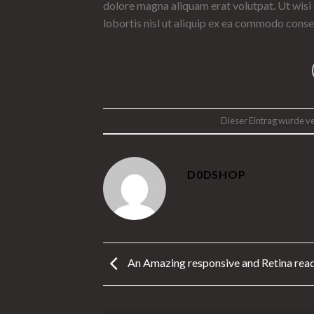
dolore magna aliquam erat volutpat. Ut wisi 
lobortis nisl ut aliquip ex ea commodo conse
Dieser Eintrag wurde ve
D0DSHOP
An Amazing responsive and Retina rea