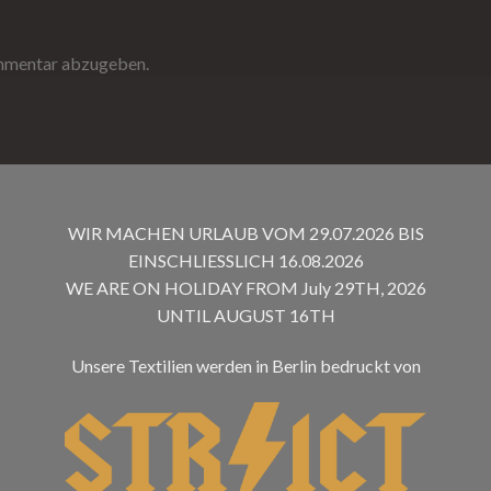
ommentar abzugeben.
WIR MACHEN URLAUB VOM 29.07.2026 BIS
EINSCHLIESSLICH 16.08.2026
WE ARE ON HOLIDAY FROM July 29TH, 2026
UNTIL AUGUST 16TH
Unsere Textilien werden in Berlin bedruckt von