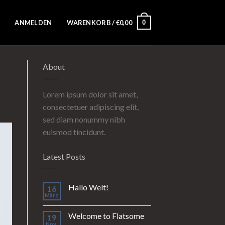
0
ANMELDEN
WARENKORB /
€
0,00
About
Lorem ipsum dolor sit amet,
consectetuer adipiscing elit,
sed diam nonummy nibh
euismod tincidunt.
Latest Posts
Hallo Welt!
16
März
Welcome to Flatsome
19
Nov.