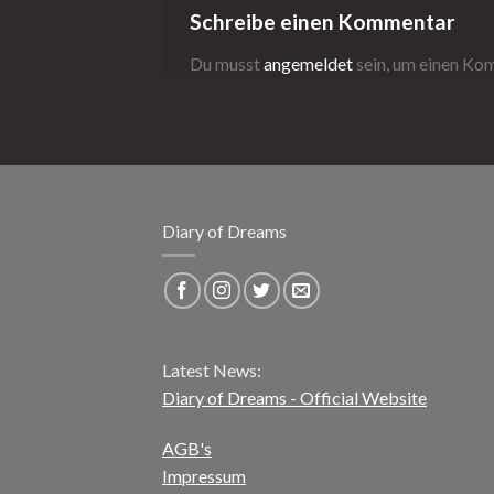
Schreibe einen Kommentar
Du musst
angemeldet
sein, um einen K
Diary of Dreams
Latest News:
Diary of Dreams - Official Website
AGB's
Impressum