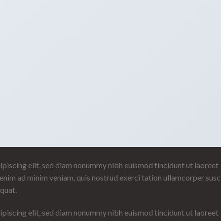
ipiscing elit, sed diam nonummy nibh euismod tincidunt ut laoreet
enim ad minim veniam, quis nostrud exerci tation ullamcorper susc
quat.
ipiscing elit, sed diam nonummy nibh euismod tincidunt ut laoreet