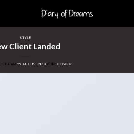
STYLE
w Client Landed
LICHT AM
29. AUGUST 2013
VON
D0DSHOP