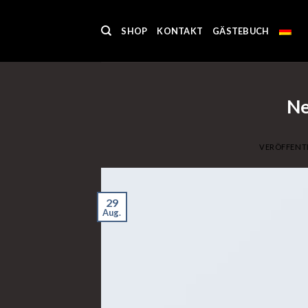
Skip
to
SHOP
KONTAKT
GÄSTEBUCH
content
Ne
VERÖFFENT
29
Aug.