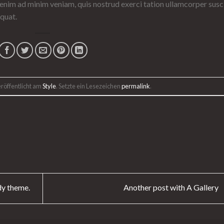
enim ad minim veniam, quis nostrud exerci tation ullamcorper susc
quat.
röffentlicht am
Style
. Setzte ein Lesezeichen
permalink
.
dy theme.
Another post with A Gallery