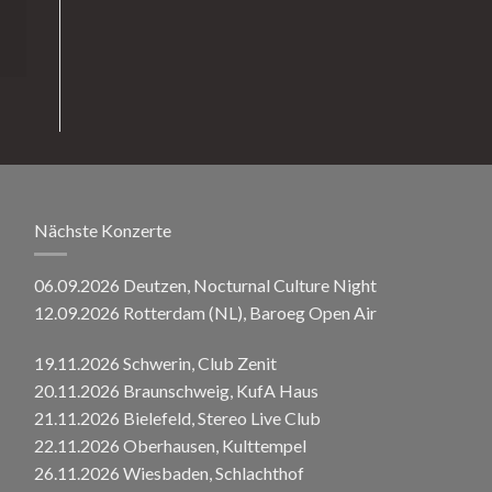
Nächste Konzerte
06.09.2026 Deutzen, Nocturnal Culture Night
12.09.2026 Rotterdam (NL), Baroeg Open Air
19.11.2026 Schwerin, Club Zenit
20.11.2026 Braunschweig, KufA Haus
21.11.2026 Bielefeld, Stereo Live Club
22.11.2026 Oberhausen, Kulttempel
26.11.2026 Wiesbaden, Schlachthof