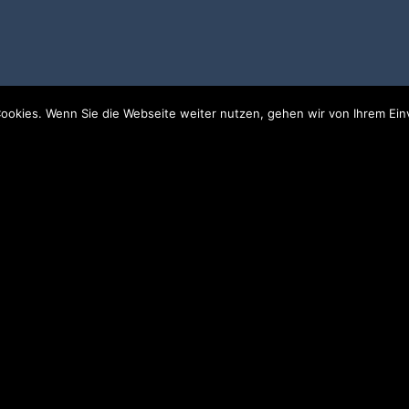
ookies. Wenn Sie die Webseite weiter nutzen, gehen wir von Ihrem Ein
WIR MACHEN URLAUB VOM 29.07.2026 BIS
EINSCHLIESSLICH 16.08.2026
WE ARE ON HOLIDAY FROM July 29TH, 2026
UNTIL AUGUST 16TH
Unsere Textilien werden in Berlin bedruckt von