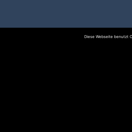
Diese Webseite benutzt C
Diary of Dreams
Latest News:
Diary of Dreams - Official Website
AGB's
Impressum