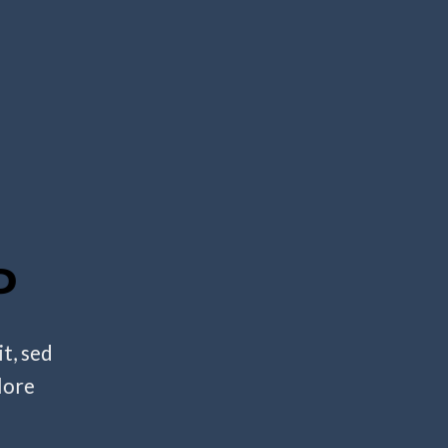
P
t, sed
lore