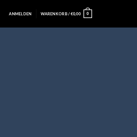
0
ANMELDEN
WARENKORB /
€
0,00