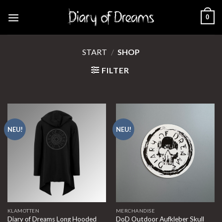
Skip
0
to
content
START
/
SHOP
FILTER
NEU!
NEU!
KLAMOTTEN
MERCHANDISE
Diary of Dreams Long Hooded
DoD Outdoor Aufkleber Skull