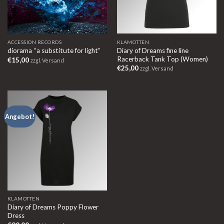
ACCESSION RECORDS
KLAMOTTEN
Diary of Dreams fine line
diorama “a substitute for light”
Racerback Tank Top (Women)
€
15,00
zzgl. Versand
€
25,00
zzgl. Versand
Angebot!
KLAMOTTEN
Diary of Dreams Poppy Flower
Dress