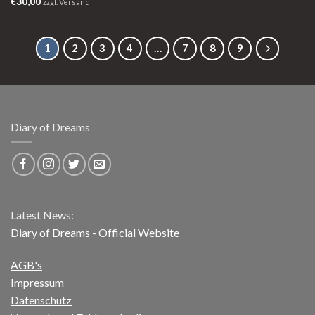
€
30,00
zzgl. Versand
1
2
3
4
…
7
8
9
Diary of Dreams
Latest News:
Diary of Dreams - Official Website
AGB's
Impressum
Datenschutz