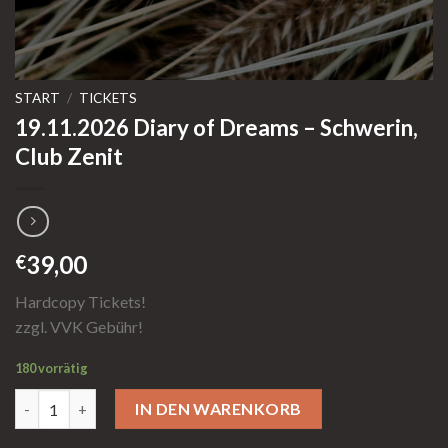
START
/
TICKETS
19.11.2026 Diary of Dreams – Schwerin,
Club Zenit
39,00
€
Hardcopy Tickets!
zzgl. VVK Gebühr!
180 vorrätig
19.11.2026 Diary of Dreams - Schwerin, Club Zenit Menge
IN DEN WARENKORB