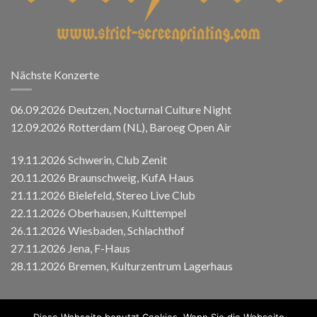
Nächste Konzerte
06.09.2026 Deutzen, Nocturnal Culture Night
12.09.2026 Rotterdam (NL), Baroeg Open Air
19.11.2026 Schwerin, Club Zenit
20.11.2026 Braunschweig, KufA Haus
21.11.2026 Bielefeld, Stereo Live Club
22.11.2026 Oberhausen, Kulttempel
26.11.2026 Wiesbaden, Schlachthof
27.11.2026 Jena, F-Haus
28.11.2026 Bremen, Kulturzentrum Lagerhaus