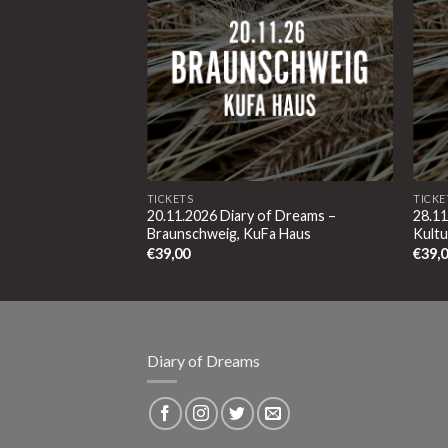
TICKETS
TICKE
of Dreams –
20.11.2026 Diary of Dreams –
28.11
dtmitte
Braunschweig, KuFa Haus
Kult
€
39,00
€
39,
Diary of Dreams