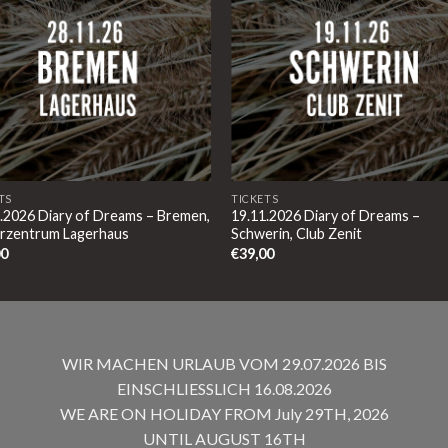
TS
TICKETS
.2026 Diary of Dreams – Bremen,
19.11.2026 Diary of Dreams –
urzentrum Lagerhaus
Schwerin, Club Zenit
00
€
39,00
WIR MACHEN URLAUB VOM 29.07.2026 BIS
EINSCHLIESSLICH 16.08.2026
WE ARE ON HOLIDAY FROM July 29TH, 2026
UNTIL AUGUST 16TH