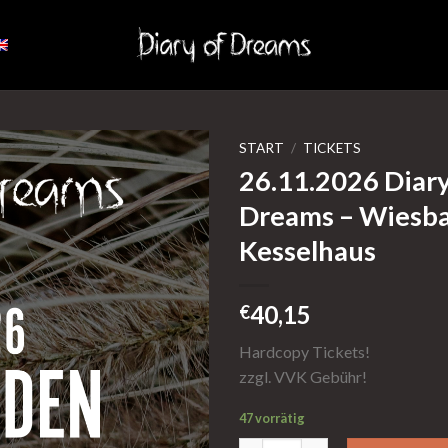
START
/
TICKETS
26.11.2026 Diary
Dreams – Wiesb
Kesselhaus
40,15
€
Hardcopy Tickets!
zzgl. VVK Gebühr!
47 vorrätig