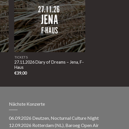
TICKETS
27.11.2026 Diary of Dreams – Jena, F-
Haus
€
39,00
Nächste Konzerte
06.09.2026 Deutzen, Nocturnal Culture Night
12.09.2026 Rotterdam (NL), Baroeg Open Air