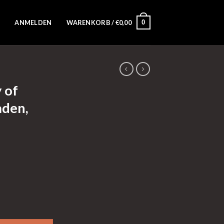
0
ANMELDEN
WARENKORB /
€
0,00
 of
aden,