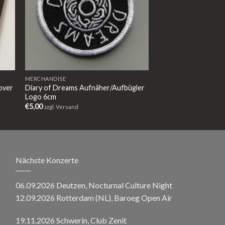
MERCHANDISE
over
Diary of Dreams Aufnäher/Aufbügler
Logo 6cm
€
5,00
zzgl. Versand
Nächste Konzerte
06.09.2026 Deutzen, Nocturnal Culture Night
12.09.2026 Rotterdam (NL), Baroeg Open Air
19.11.2026 Schwerin, Club Zenit