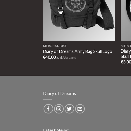
MERCHANDISE
MERC
Diar
asse Red Logo
Diary of Dreams Army Bag Skull Logo
Skull
€
40,00
zzgl. Versand
€
3,0
Diary of Dreams
Latest News: