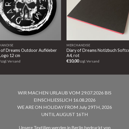
HANDISE
MERCHANDISE
y of Dreams Outdoor Aufkleber
Diary of Dreams Notizbuch Softc
 Logo 12 cm
A4, rot
0
€
10,00
zzgl. Versand
zzgl. Versand
WIR MACHEN URLAUB VOM 29.07.2026 BIS
EINSCHLIESSLICH 16.08.2026
WE ARE ON HOLIDAY FROM July 29TH, 2026
UNTIL AUGUST 16TH
Unsere Textilien werden in Berlin bedruckt von