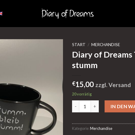
START
/
MERCHANDISE
Diary of Dreams 
stumm
15,00
€
zzgl. Versand
20 vorrätig
Diary of Dreams Tasse stumm
IN DEN 
Kategorie:
Merchandise