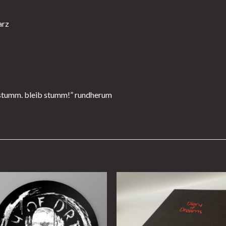
arz
“stumm. bleib stumm!” rundherum