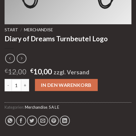
START
/
MERCHANDISE
Diary of Dreams Turnbeutel Logo
Ursprünglicher
Aktueller
12,00
10,00
€
€
zzgl. Versand
Preis
Preis
Diary of Dreams Turnbeutel Logo Menge
war:
ist:
IN DEN WARENKORB
€12,00
€10,00.
Kategorien:
Merchandise
,
S A L E